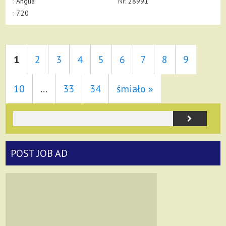
:
Anglia
Nr:
28991
: 7.20
1
2
3
4
5
6
7
8
9
10
...
33
34
śmiało »
POST JOB AD