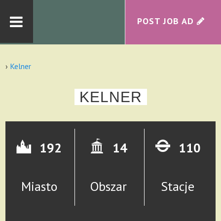
POST JOB AD
›
Kelner
KELNER
192
14
110
Miasto
Obszar
Stacje